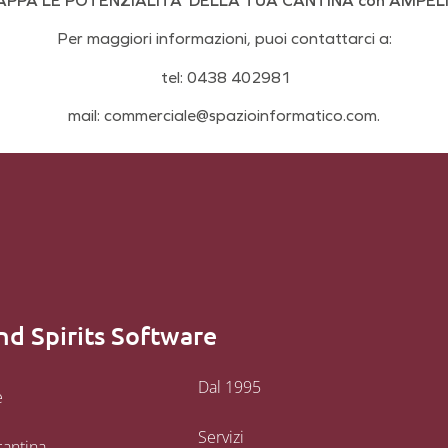
APPA LE POTENZIALITA’ DELLA TUA CANTINA con AMPELI
Per maggiori informazioni, puoi contattarci a:
tel: 0438 402981
mail: commerciale@spazioinformatico.com.
nd Spirits Software
Dal 1995
e
Servizi
cantina