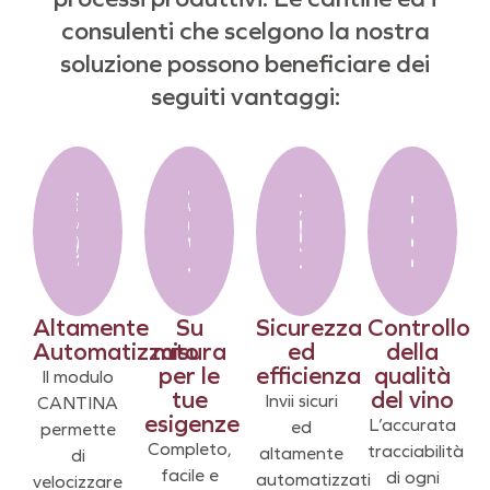
consulenti che scelgono la nostra
soluzione possono beneficiare dei
seguiti vantaggi:
Altamente
Su
Sicurezza
Controllo
Automatizzato
misura
ed
della
per le
efficienza
qualità
Il modulo
tue
del vino
Invii sicuri
CANTINA
esigenze
L’accurata
ed
permette
Completo,
tracciabilità
altamente
di
facile e
di ogni
automatizzati
velocizzare