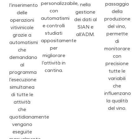
personalizzabile,
passaggio
nella
l’inserimento
con
della
gestione
delle
automatismi
produzione
dei dati al
operazioni
e controlli
del vino,
SIAN e
vitivinicole
studiati
permette
all’ADM.
grazie a
appositamente
di
automatismi
per
monitorare
che
migliorare
con
demandano
l’attività in
precisione
al
cantina.
tutte le
programma
variabili
l’esecuzione
che
simultanea
influenzano
di tutte le
la qualità
attività
del vino.
che
quotidianamente
vengono
eseguite